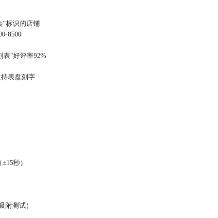
协会"标识的店铺
-8500
刻表"好评率92%
，支持表盘刻字
（±15秒）
铁吸附测试）