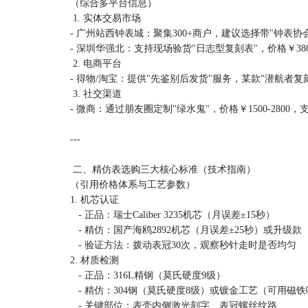
（综合多平台信息）
1. 实体交易市场
- 广州站西钟表城：聚集300+商户，建议选择带"钟表
- 深圳华强北：支持现场验货"日志型复刻表"，价格￥3800
2. 电商平台
- 得物/淘宝：提供"先鉴别后发货"服务，某款"潜航者复
3. 社交渠道
- 微商：通过朋友圈定制"绿水鬼"，价格￥1500-2800
---
二、精仿表选购三大核心标准（技术指南）
（引用价格体系与工艺参数）
1. 机芯认证
- 正品：瑞士Caliber 3235机芯（月误差±15秒）
- 精仿：国产海鸥2892机芯（月误差±25秒）或升级款
- 验证方法：拨动表冠30次，观察秒针走时是否均匀
2. 材质检测
- 正品：316L精钢（莫氏硬度9级）
- 精仿：304钢（莫氏硬度8级）或镀金工艺（可用磁
- 关键部位：表壳内侧激光刻字、表冠螺丝纹路