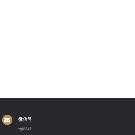
微信号
mj88545