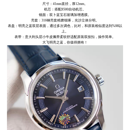
尺寸：41mm直径，厚12mm。
机芯：搭配8500自动机芯。
镜面：双卜蓝宝石玻璃加增透膜。
壳套：316钢壳套精磨细琢，光沙立体分明。
表盘：明亮之蓝双层表面，通过多次调色，比对，和原装相似度达到%98以
上。
表带：意大利头层小牛皮佩带柔软舒适配原装双按扣，操作简单。
大飞明亮之蓝，你值得拥有！