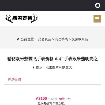
当前位置：
品奢表会
>
高仿手表
>
复刻欧米茄
精仿欧米茄蝶飞手表价格 da厂手表欧米茄明亮之
提示：点击图片可以放大
产品介绍
￥2100
￥3080
|
销量：
25
欧米茄蝶飞 明亮之蓝。