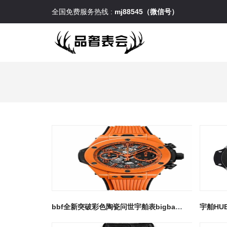
全国免费服务热线 :
mj88545（微信号）
bbf全新突破彩色陶瓷问世宇舶表bigbang unico 大爆炸系列