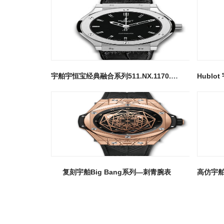
宇舶宇恒宝经典融合系列511.NX.1170.LR 男士自动机
复刻宇舶Big Bang系列—刺青腕表