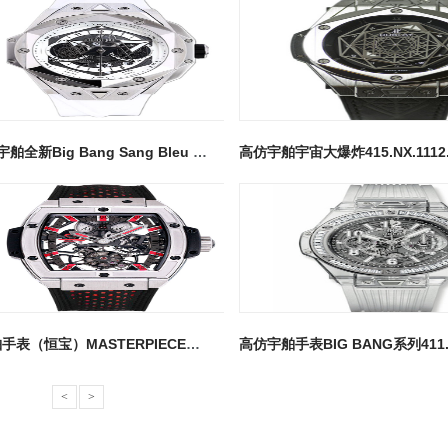
Hublot 宇舶全新Big Bang Sang Bleu II 刺青腕表
高仿宇舶手表（恒宝）MASTERPIECE系列906款真陀飞轮
<
>