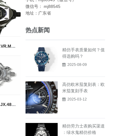
微信号： mj88545
地址：广东省
热点新闻
高仿宇舶宇宙大爆炸415.NX.1112.VR.MXM16
精仿手表质量如何？值
得选购吗？
2025-08-09
高仿欧米茄复刻表：欧
米茄复刻手表
2025-03-12
高仿宇舶手表BIG BANG系列411.JX.4802.RT“全透明腕表
精仿劳力士表购买渠道
：绿水鬼精仿价格