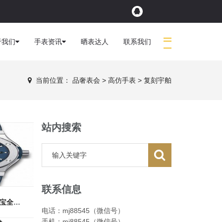
于我们
手表资讯
晒表达人
联系我们
当前位置：
品奢表会
>
高仿手表
>
复刻宇舶
站内搜索
联系信息
宇舶经典 511.NX7170.LR 高仿恒宝全新男神高端爆款
电话：mj88545（微信号）
手机：mj88545（微信号）