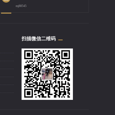
mj88545
扫描微信二维码